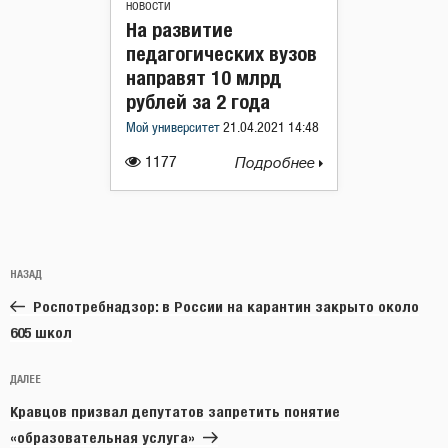
НОВОСТИ
На развитие
педагогических вузов
направят 10 млрд
рублей за 2 года
Мой университет
21.04.2021 14:48
1177
Подробнее
Навигация
Предыдущая
НАЗАД
по
запись:
записям
Роспотребнадзор: в России на карантин закрыто около
605 школ
Следующая
ДАЛЕЕ
запись
Кравцов призвал депутатов запретить понятие
«образовательная услуга»