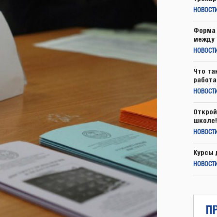
НОВОСТ
Форма 
между 
НОВОСТ
Что та
работа
НОВОСТИ
Открой
школе!
НОВОСТИ
Курсы 
НОВОСТИ
П