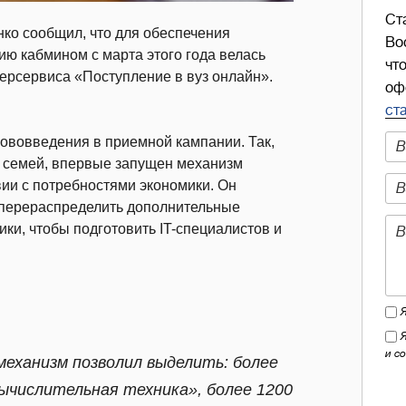
Ст
о сообщил, что для обеспечения
Во
ю кабмином с марта этого года велась
чт
персервиса «Поступление в вуз онлайн».
оф
ст
нововведения в приемной кампании. Так,
х семей, впервые запущен механизм
ии с потребностями экономики. Он
ь перераспределить дополнительные
ки, чтобы подготовить IT-специалистов и
и с
еханизм позволил выделить: более
ычислительная техника», более 1200