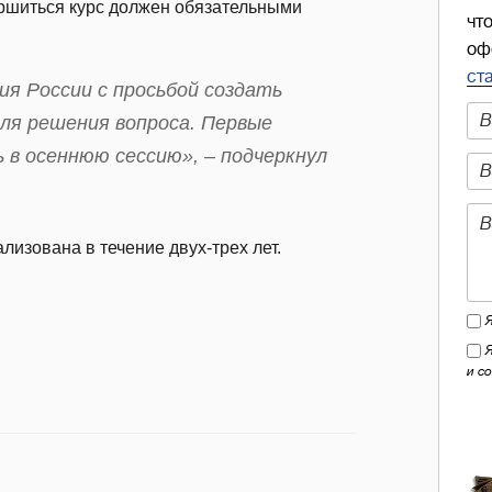
ершиться курс должен обязательными
чт
оф
ст
я России с просьбой создать
ля решения вопроса. Первые
в осеннюю сессию», – подчеркнул
лизована в течение двух-трех лет.
и с