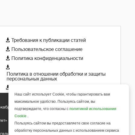

Требования к публикации статей

Пользовательское соглашение

Политика конфиденциальности

Политика в отношении обработки и защиты
персональных данных

Политика использования cookie-файлов
Наш сайт использует Cookie, чтобы гарантировать вам
максимальное удобство. Пользуясь сайтом, вы
екабря 2018 года
подтверждаете, что согласны с
политикой использования
+
6
Cookie
.
тет»
Пользуясь сайтом вы предоставляете свое согласие на
обработку персональных данных с использованием сервиса
гельса д.10, офис 211