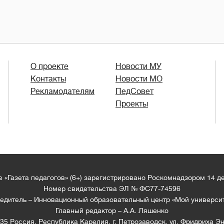
О проекте
Новости МУ
Контакты
Новости МО
Рекламодателям
ПедСовет
Проекты
 «Газета педагогов» (6+) зарегистрировано Роскомнадзором 14 д
Номер свидетельства ЭЛ № ФС77-74596
едитель – Инновационный образовательный центр «Мой универси
Главный редактор – А.А. Ляшенко
35 Россия, Республика Карелия, г. Петрозаводск, ул. Фридриха Эн