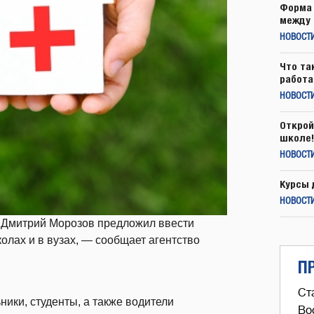
Форма 
между 
НОВОСТ
Что та
работа
НОВОСТИ
Открой
школе!
НОВОСТИ
Курсы 
НОВОСТИ
я Дмитрий Морозов предложил ввести
лах и в вузах, — сообщает агентство
П
Ст
ики, студенты, а также водители
Во