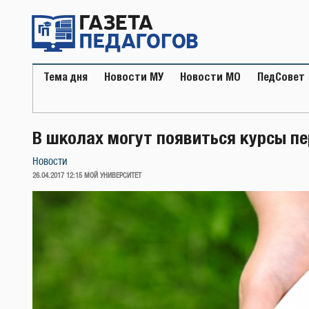
Перейти
к
содержимому
Тема дня
Новости МУ
Новости МО
ПедСовет
В школах могут появиться курсы п
Новости
ОПУБЛИКОВАНО
26.04.2017 12:15
МОЙ УНИВЕРСИТЕТ