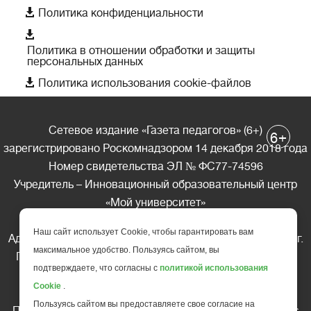

Политика конфиденциальности

Политика в отношении обработки и защиты
персональных данных

Политика использования cookie-файлов
Сетевое издание «Газета педагогов» (6+)
+
6
зарегистрировано Роскомнадзором 14 декабря 2018 года
Номер свидетельства ЭЛ № ФС77-74596
Учредитель – Инновационный образовательный центр
«Мой университет»
Главный редактор – А.А. Ляшенко
Наш сайт использует Cookie, чтобы гарантировать вам
Адрес редакции: 185035 Россия, Республика Карелия, г.
максимальное удобство. Пользуясь сайтом, вы
Петрозаводск, ул. Фридриха Энгельса д.10, офис 211
подтверждаете, что согласны с
политикой использования
Телефон редакции: +7 (499) 685-10-45
Cookie
.
E-mail: gazeta@edu-family.ru
Пользуясь сайтом вы предоставляете свое согласие на
Перепечатка материалов газеты допускается только c