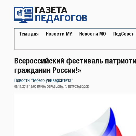
Перейти
к
содержимому
Тема дня
Новости МУ
Новости МО
ПедСовет
Всероссийский фестиваль патриоти
гражданин России!»
Новости "Моего университета"
ОПУБЛИКОВАНО
09.11.2017 13:00
ИРИНА ОБРАЗЦОВА, Г. ПЕТРОЗАВОДСК