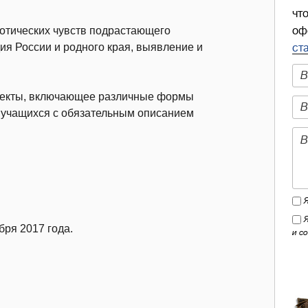
чт
отических чувств подрастающего
оф
ия России и родного края, выявление и
ст
оекты, включающее различные формы
 учащихся с обязательным описанием
бря 2017 года.
и с