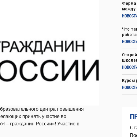
Форма 
между 
НОВОСТ
Что та
работа
НОВОСТИ
Открой
школе!
НОВОСТИ
Курсы 
НОВОСТИ
 образовательного центра повышения
П
елающих принять участие во
Я – гражданин России»! Участие в
Ст
Во