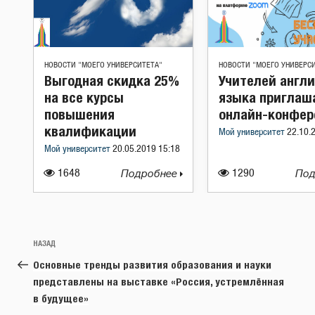
НОВОСТИ "МОЕГО УНИВЕРСИТЕТА"
НОВОСТИ "МОЕГО УНИВЕРС
Выгодная скидка 25%
Учителей англ
на все курсы
языка приглаш
повышения
онлайн-конфе
квалификации
Мой университет
22.10.
Мой университет
20.05.2019 15:18
1648
Подробнее
1290
Под
Навигация
Предыдущая
НАЗАД
по
запись:
Основные тренды развития образования и науки
записям
представлены на выставке «Россия, устремлённая
в будущее»