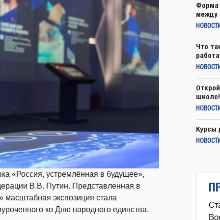
Форма 
между 
НОВОСТ
Что та
работа
НОВОСТИ
Открой
школе!
НОВОСТИ
Курсы 
НОВОСТИ
ка «Россия, устремлённая в будущее»,
П
ерации В.В. Путин. Представленная в
 масштабная экспозиция стала
Ст
уроченного ко Дню народного единства.
Во