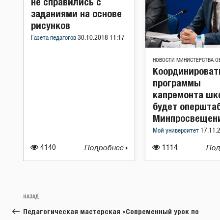
не справились с
заданиями на основе
рисунков
Газета педагогов
30.10.2018 11:17
НОВОСТИ МИНИСТЕРСТВА О
Координироват
программы
капремонта шк
будет оперштаб
Минпросвещен
Мой университет
17.11.
4140
Подробнее
1114
Под
Навигация
Предыдущая
НАЗАД
по
запись:
Педагогическая мастерская «Современный урок по