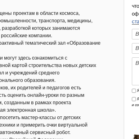
чт
щены проектам в области космоса,
оф
ромышленности, транспорта, медицины,
ст
о, разработкой которых занимаются
 российские компании.
рактивный тематический зал «Образование
и могут здесь ознакомиться с
вной картой строительства новых детских
ол и учреждений среднего
нального образования.
ков, их родителей и педагогов есть
ть оценить онлайн-уроки по разным
, созданным в рамках проекта
и с
ая электронная школа».
посетить мастер-классы от детских
ехники и примерить очки виртуальной
 автономный сервисный робот.