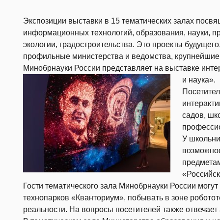
Экспозиции выставки в 15 тематических залах посвя
информационных технологий, образования, науки, п
экологии, градостроительства. Это проекты будущег
профильные министерства и ведомства, крупнейшие
Минобрнауки России представляет на выставке инте
и наука».
Посетител
интеракти
садов, шк
профессио
У школьни
возможнос
предметам
«Российск
Гости тематического зала Минобрнауки России могут 
технопарков «Кванториум», побывать в зоне роботот
реальности. На вопросы посетителей также отвечает