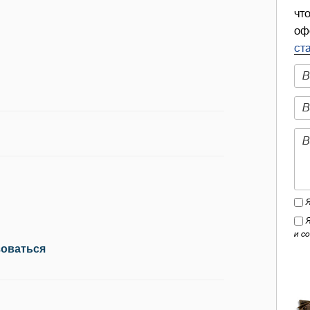
чт
оф
ст
и с
зоваться