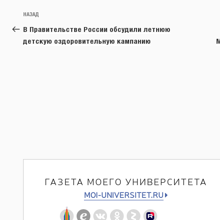
Навигация
Предыдущая
НАЗАД
по
запись:
В Правительстве России обсудили летнюю
записям
детскую оздоровительную кампанию
М
ГАЗЕТА МОЕГО УНИВЕРСИТЕТА
MOI-UNIVERSITET.RU