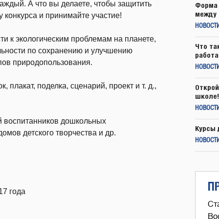
аждый. А что вы делаете, чтобы защитить
Форма 
между 
у конкурса и принимайте участие!
НОВОСТ
и к экологическим проблемам на планете,
Что та
льности по сохранению и улучшению
работа
пов природопользования.
НОВОСТИ
плакат, поделка, сценарий, проект и т. д.,
Открой
школе!
НОВОСТИ
ей воспитанников дошкольных
Курсы 
омов детского творчества и др.
НОВОСТИ
П
17 года
Ст
Во