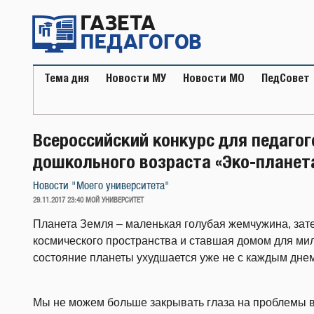
Перейти
к
содержимому
Тема дня
Новости МУ
Новости МО
ПедСовет
Всероссийский конкурс для педагог
дошкольного возраста «Эко-планет
Новости "Моего университета"
ОПУБЛИКОВАНО
29.11.2017 23:40
МОЙ УНИВЕРСИТЕТ
Планета Земля – маленькая голубая жемчужина, зат
космического пространства и ставшая домом для ми
состояние планеты ухудшается уже не с каждым днем
Мы не можем больше закрывать глаза на проблемы в