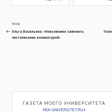
Навигация
Предыдущая
НАЗАД
по
запись:
Ольга Васильева: «Невозможно заменить
Техн
записям
чистописание клавиатурой»
ГАЗЕТА МОЕГО УНИВЕРСИТЕТА
MOI-UNIVERSITET.RU