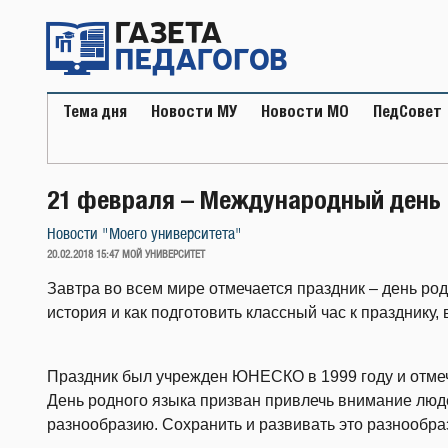
Перейти
к
содержимому
Тема дня
Новости МУ
Новости МО
ПедСовет
21 февраля – Международный день 
Новости "Моего университета"
ОПУБЛИКОВАНО
20.02.2018 15:47
МОЙ УНИВЕРСИТЕТ
Завтра во всем мире отмечается праздник – день родн
история и как подготовить классный час к празднику, 
Праздник был учрежден ЮНЕСКО в 1999 году и отмеч
День родного языка призван привлечь внимание люде
разнообразию. Сохранить и развивать это разнообраз