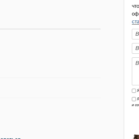
чт
оф
ст
и с