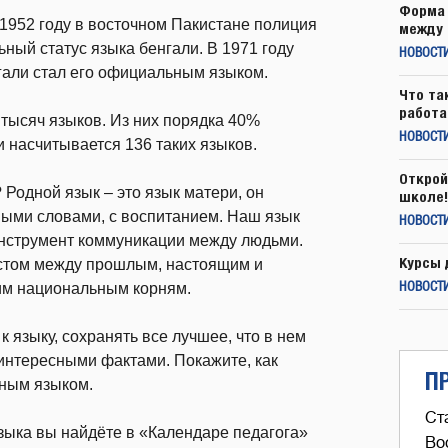
Форма 
 1952 году в восточном Пакистане полиция
между 
ый статус языка бенгали. В 1971 году
НОВОСТ
гали стал его официальным языком.
Что та
работа
тысяч языков. Из них порядка 40%
НОВОСТИ
и насчитывается 136 таких языков.
Открой
 Родной язык – это язык матери, он
школе!
рвыми словами, с воспитанием. Наш язык
НОВОСТИ
инструмент коммуникации между людьми.
Курсы 
остом между прошлым, настоящим и
им национальным корням.
НОВОСТИ
 языку, сохранять все лучшее, что в нем
 интересными фактами. Покажите, как
П
дным языком.
Ст
зыка вы найдёте в «Календаре педагога»
Во