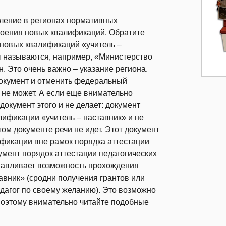
вление в регионах нормативных
своения новых квалификаций. Обратите
 новых квалификаций «учитель –
ты называются, например, «Министерство
н. Это очень важно – указание региона.
 документ и отменить федеральный
 не может. А если еще внимательно
 документ этого и не делает: документ
лификации «учитель – наставник» и не
том документе речи не идет. Этот документ
фикации вне рамок порядка аттестации
умент порядок аттестации педагогических
анавливает возможность прохождения
авник» (сродни получения грантов или
дагог по своему желанию). Это возможно
. Поэтому внимательно читайте подобные