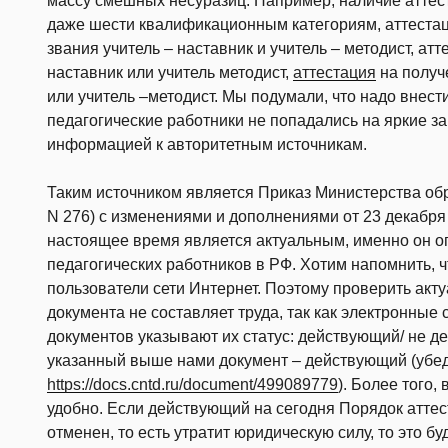
массу смешных несуразиц. Например, наличие аттест
даже шести квалификационным категориям, аттеста
звания учитель – наставник и учитель – методист, ат
наставник или учитель методист,
аттестация
на получ
или учитель –методист. Мы подумали, что надо внести
педагогические работники не попадались на яркие за
информацией к авторитетным источникам.
Таким источником является Приказ Министерства обра
N 276) с изменениями и дополнениями от 23 декабря 
настоящее время является актуальным, именно он о
педагогических работников в РФ. Хотим напомнить, 
пользователи сети Интернет. Поэтому проверить акту
документа не составляет труда, так как электронны
документов указывают их статус: действующий/ не де
указанный выше нами документ – действующий (убе
https://docs.cntd.ru/document/499089779
). Более того,
удобно. Если действующий на сегодня Порядок аттес
отменен, то есть утратит юридическую силу, то это бу