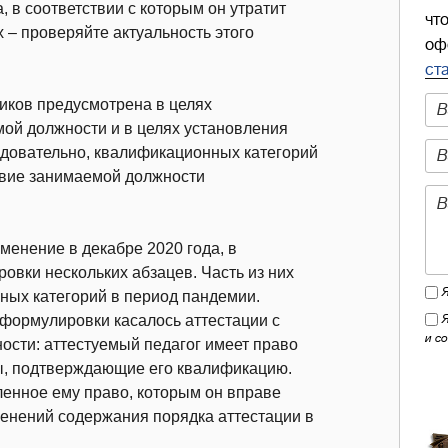
, в соответствии с которым он утратит
чт
 – проверяйте актуальность этого
оф
ст
ников предусмотрена в целях
ой должности и в целях установления
едовательно, квалификационных категорий
тствие занимаемой должности
менение в декабре 2020 года, в
вки нескольких абзацев. Часть из них
ных категорий в период пандемии.
формулировки касалось аттестации с
и с
ости: аттестуемый педагог имеет право
ы, подтверждающие его квалификацию.
вленное ему право, которым он вправе
менений содержания порядка аттестации в