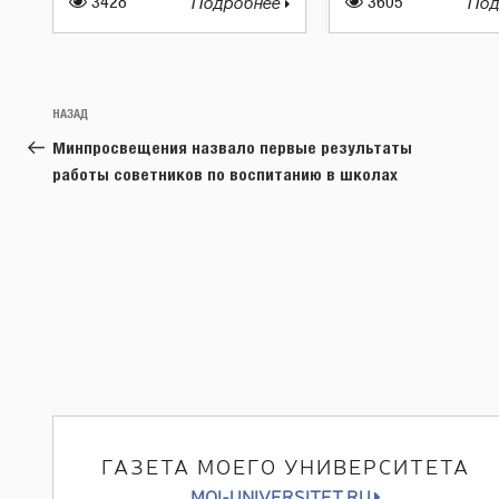
3428
Подробнее
3605
Под
Навигация
Предыдущая
НАЗАД
по
запись:
Минпросвещения назвало первые результаты
записям
работы советников по воспитанию в школах
ГАЗЕТА МОЕГО УНИВЕРСИТЕТА
MOI-UNIVERSITET.RU