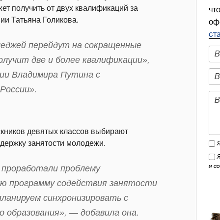
жет получить от двух квалификаций за
чт
ии Татьяна Голикова.
оф
ст
лледжей перейдут на сокращенные
олучит две и более квалификации»,
сии Владимира Путина с
России».
скников девятых классов выбирают
ддержку занятости молодежи.
и с
 проработали проблему
ую программу содействия занятости
планируем синхронизировать с
 образования», — добавила она.