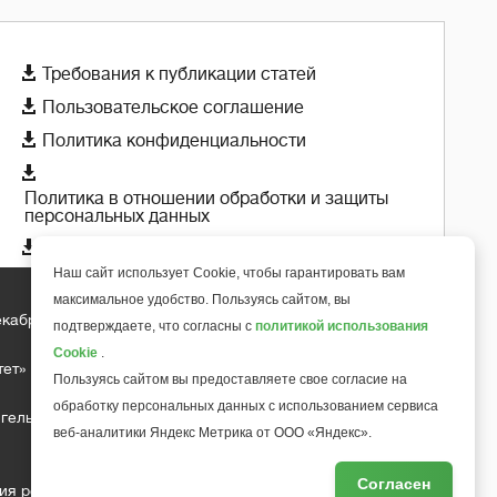

Требования к публикации статей

Пользовательское соглашение

Политика конфиденциальности

Политика в отношении обработки и защиты
персональных данных

Политика использования cookie-файлов
Наш сайт использует Cookie, чтобы гарантировать вам
максимальное удобство. Пользуясь сайтом, вы
екабря 2018 года
+
подтверждаете, что согласны с
политикой использования
6
Cookie
.
тет»
Пользуясь сайтом вы предоставляете свое согласие на
обработку персональных данных с использованием сервиса
гельса д.10, офис 211
веб-аналитики Яндекс Метрика от ООО «Яндекс».
Согласен
ия редакции