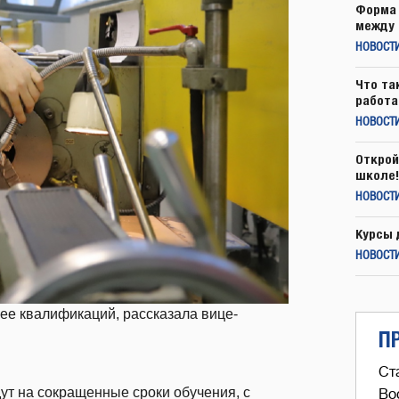
Форма 
между 
НОВОСТ
Что та
работа
НОВОСТИ
Открой
школе!
НОВОСТИ
Курсы 
НОВОСТИ
ее квалификаций, рассказала вице-
П
Ст
ут на сокращенные сроки обучения, с
Во