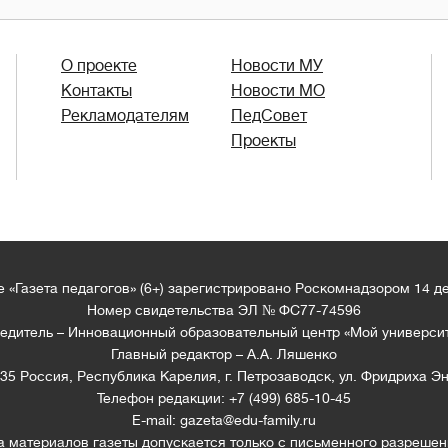
О проекте
Новости МУ
Контакты
Новости МО
Рекламодателям
ПедСовет
Проекты
 «Газета педагогов» (6+) зарегистрировано Роскомнадзором 14 д
Номер свидетельства ЭЛ № ФС77-74596
едитель – Инновационный образовательный центр «Мой универси
Главный редактор – А.А. Ляшенко
35 Россия, Республика Карелия, г. Петрозаводск, ул. Фридриха Эн
Телефон редакции: +7 (499) 685-10-45
E-mail: gazeta@edu-family.ru
а материалов газеты допускается только c письменного разрешен