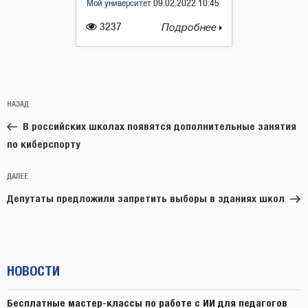
Мой университет
09.02.2022 10:45
3237
Подробнее
Навигация
Предыдущая
НАЗАД
по
запись:
записям
В российских школах появятся дополнительные занятия
по киберспорту
Следующая
ДАЛЕЕ
запись
Депутаты предложили запретить выборы в зданиях школ
НОВОСТИ
Бесплатные мастер-классы по работе с ИИ для педагогов