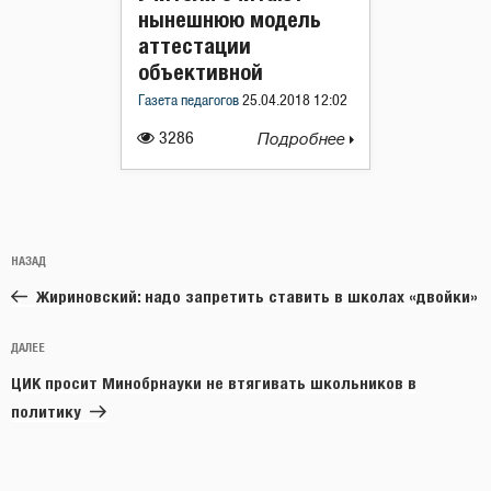
нынешнюю модель
аттестации
объективной
Газета педагогов
25.04.2018 12:02
3286
Подробнее
Навигация
Предыдущая
НАЗАД
по
запись:
записям
Жириновский: надо запретить ставить в школах «двойки»
Следующая
ДАЛЕЕ
запись
ЦИК просит Минобрнауки не втягивать школьников в
политику