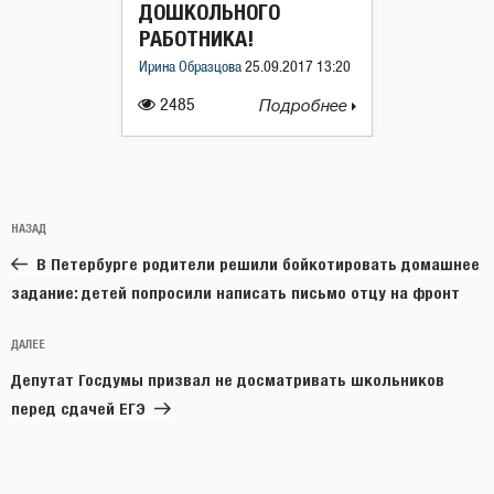
ДОШКОЛЬНОГО
РАБОТНИКА!
Ирина Образцова
25.09.2017 13:20
2485
Подробнее
Навигация
Предыдущая
НАЗАД
по
запись:
записям
В Петербурге родители решили бойкотировать домашнее
задание: детей попросили написать письмо отцу на фронт
Следующая
ДАЛЕЕ
запись
Депутат Госдумы призвал не досматривать школьников
перед сдачей ЕГЭ