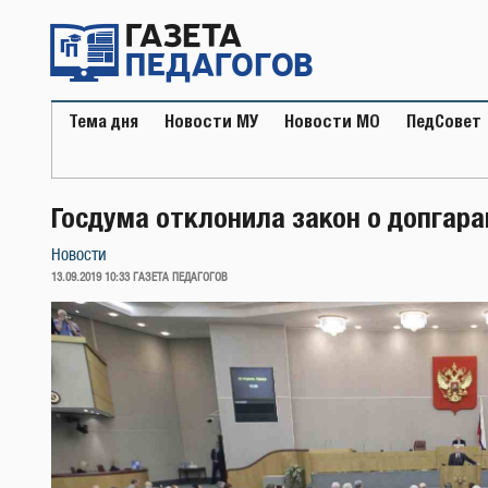
Перейти
к
содержимому
Тема дня
Новости МУ
Новости МО
ПедСовет
Госдума отклонила закон о допгар
Новости
ОПУБЛИКОВАНО
13.09.2019 10:33
ГАЗЕТА ПЕДАГОГОВ