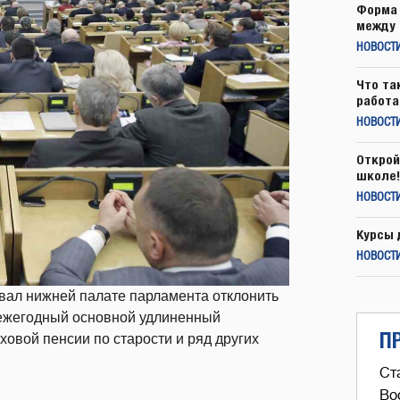
Форма 
между 
НОВОСТ
Что та
работа
НОВОСТИ
Открой
школе!
НОВОСТИ
Курсы 
НОВОСТИ
вал нижней палате парламента отклонить
а ежегодный основной удлиненный
П
ховой пенсии по старости и ряд других
Ст
Во