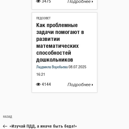
3475
Подробнее
ПЕДСОВЕТ
Как проблемные
задачи помогают в
развитии
математических
способностей
дошкольников
Людмила Воробьева
08.07.2025
16:21
4144
Подробнее
Навигация
Предыдущая
НАЗАД
по
запись:
записям
«Изучай ПДД, а иначе быть беде!»