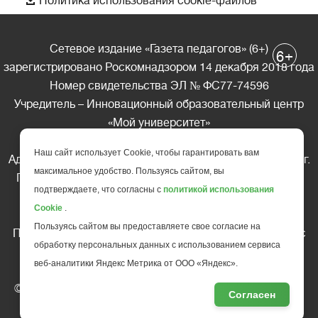
Политика использования cookie-файлов
Сетевое издание «Газета педагогов» (6+)
+
6
зарегистрировано Роскомнадзором 14 декабря 2018 года
Номер свидетельства ЭЛ № ФС77-74596
Учредитель – Инновационный образовательный центр
«Мой университет»
Главный редактор – А.А. Ляшенко
Наш сайт использует Cookie, чтобы гарантировать вам
Адрес редакции: 185035 Россия, Республика Карелия, г.
максимальное удобство. Пользуясь сайтом, вы
Петрозаводск, ул. Фридриха Энгельса д.10, офис 211
подтверждаете, что согласны с
политикой использования
Телефон редакции: +7 (499) 685-10-45
Cookie
.
E-mail: gazeta@edu-family.ru
Пользуясь сайтом вы предоставляете свое согласие на
Перепечатка материалов газеты допускается только c
обработку персональных данных с использованием сервиса
письменного разрешения редакции
веб-аналитики Яндекс Метрика от ООО «Яндекс».
Ссылка на «Газету педагогов» обязательна.
© АНО ДПО "Инновационный образовательный центр
Согласен
повышения квалификации и переподготовки "
Мой