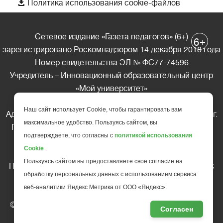

Политика использования cookie-файлов
Сетевое издание «Газета педагогов» (6+)
+
6
зарегистрировано Роскомнадзором 14 декабря 2018 года
Номер свидетельства ЭЛ № ФС77-74596
Учредитель – Инновационный образовательный центр
«Мой университет»
Главный редактор – А.А. Ляшенко
Наш сайт использует Cookie, чтобы гарантировать вам
Адрес редакции: 185035 Россия, Республика Карелия, г.
максимальное удобство. Пользуясь сайтом, вы
Петрозаводск, ул. Фридриха Энгельса д.10, офис 211
подтверждаете, что согласны с
политикой использования
Телефон редакции: +7 (499) 685-10-45
Cookie
.
E-mail: gazeta@edu-family.ru
Пользуясь сайтом вы предоставляете свое согласие на
Перепечатка материалов газеты допускается только c
обработку персональных данных с использованием сервиса
письменного разрешения редакции
веб-аналитики Яндекс Метрика от ООО «Яндекс».
Ссылка на «Газету педагогов» обязательна.
© АНО ДПО "Инновационный образовательный центр
Согласен
повышения квалификации и переподготовки "
Мой