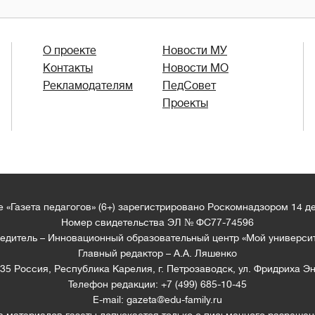
О проекте
Новости МУ
Контакты
Новости МО
Рекламодателям
ПедСовет
Проекты
 «Газета педагогов» (6+) зарегистрировано Роскомнадзором 14 д
Номер свидетельства ЭЛ № ФС77-74596
едитель – Инновационный образовательный центр «Мой универси
Главный редактор – А.А. Ляшенко
35 Россия, Республика Карелия, г. Петрозаводск, ул. Фридриха Эн
Телефон редакции: +7 (499) 685-10-45
E-mail: gazeta@edu-family.ru