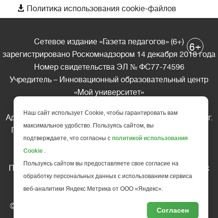

Политика использования cookie-файлов
Сетевое издание «Газета педагогов» (6+)
+
6
зарегистрировано Роскомнадзором 14 декабря 2018 года
Номер свидетельства ЭЛ № ФС77-74596
Учредитель – Инновационный образовательный центр
«Мой университет»
Главный редактор – А.А. Ляшенко
Наш сайт использует Cookie, чтобы гарантировать вам
Адрес редакции: 185035 Россия, Республика Карелия, г.
максимальное удобство. Пользуясь сайтом, вы
Петрозаводск, ул. Фридриха Энгельса д.10, офис 211
подтверждаете, что согласны с
политикой использования
Телефон редакции: +7 (499) 685-10-45
Cookie
.
E-mail: gazeta@edu-family.ru
Пользуясь сайтом вы предоставляете свое согласие на
Перепечатка материалов газеты допускается только c
обработку персональных данных с использованием сервиса
письменного разрешения редакции
веб-аналитики Яндекс Метрика от ООО «Яндекс».
Ссылка на «Газету педагогов» обязательна.
© АНО ДПО "Инновационный образовательный центр
Согласен