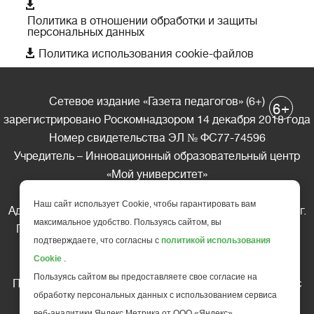

Политика в отношении обработки и защиты
персональных данных

Политика использования cookie-файлов
Сетевое издание «Газета педагогов» (6+)
+
6
зарегистрировано Роскомнадзором 14 декабря 2018 года
Номер свидетельства ЭЛ № ФС77-74596
Учредитель – Инновационный образовательный центр
«Мой университет»
Главный редактор – А.А. Ляшенко
Наш сайт использует Cookie, чтобы гарантировать вам
Адрес редакции: 185035 Россия, Республика Карелия, г.
максимальное удобство. Пользуясь сайтом, вы
Петрозаводск, ул. Фридриха Энгельса д.10, офис 211
подтверждаете, что согласны с
политикой использования
Телефон редакции: +7 (499) 685-10-45
Cookie
.
E-mail: gazeta@edu-family.ru
Пользуясь сайтом вы предоставляете свое согласие на
Перепечатка материалов газеты допускается только c
обработку персональных данных с использованием сервиса
письменного разрешения редакции
веб-аналитики Яндекс Метрика от ООО «Яндекс».