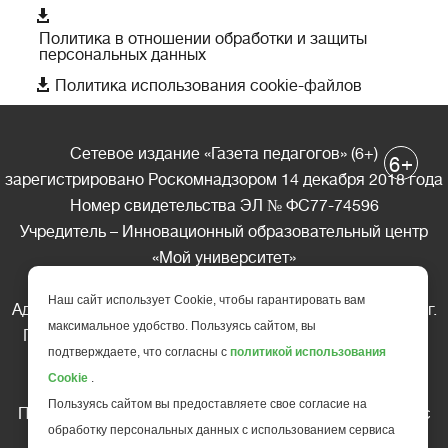

Политика в отношении обработки и защиты
персональных данных

Политика использования cookie-файлов
Сетевое издание «Газета педагогов» (6+)
+
6
зарегистрировано Роскомнадзором 14 декабря 2018 года
Номер свидетельства ЭЛ № ФС77-74596
Учредитель – Инновационный образовательный центр
«Мой университет»
Главный редактор – А.А. Ляшенко
Наш сайт использует Cookie, чтобы гарантировать вам
Адрес редакции: 185035 Россия, Республика Карелия, г.
максимальное удобство. Пользуясь сайтом, вы
Петрозаводск, ул. Фридриха Энгельса д.10, офис 211
подтверждаете, что согласны с
политикой использования
Телефон редакции: +7 (499) 685-10-45
Cookie
.
E-mail: gazeta@edu-family.ru
Пользуясь сайтом вы предоставляете свое согласие на
Перепечатка материалов газеты допускается только c
обработку персональных данных с использованием сервиса
письменного разрешения редакции