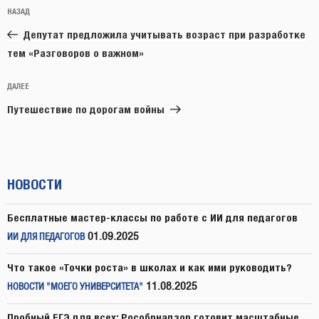
Навигация
Предыдущая
НАЗАД
по
запись:
записям
Депутат предложила учитывать возраст при разработке
тем «Разговоров о важном»
Следующая
ДАЛЕЕ
запись
Путешествие по дорогам войны
НОВОСТИ
Бесплатные мастер-классы по работе с ИИ для педагогов
01.09.2025
ИИ ДЛЯ ПЕДАГОГОВ
Что такое «Точки роста» в школах и как ими руководить?
11.08.2025
НОВОСТИ "МОЕГО УНИВЕРСИТЕТА"
Пробный ЕГЭ для всех: Рособрнадзор готовит масштабные