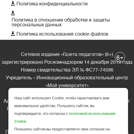

Политика конфиденциальности

Политика в отношении обработки и защиты
персональных данных

Политика использования cookie-файлов
Сетевое издание «Газета педагогов» (6+)
+
6
зарегистрировано Роскомнадзором 14 декабря 2018 года
Номер свидетельства ЭЛ № ФС77-74596
Учредитель – Инновационный образовательный центр
«Мой университет»
Главный редактор – А.А. Ляшенко
Наш сайт использует Cookie, чтобы гарантировать вам
Адрес редакции: 185035 Россия, Республика Карелия, г.
максимальное удобство. Пользуясь сайтом, вы
Петрозаводск, ул. Фридриха Энгельса д.10, офис 211
подтверждаете, что согласны с
политикой использования
Телефон редакции: +7 (499) 685-10-45
Cookie
.
E-mail: gazeta@edu-family.ru
Пользуясь сайтом вы предоставляете свое согласие на
Перепечатка материалов газеты допускается только c