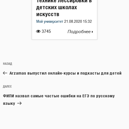
технике лессировки в
детских школах
искусств
Мой университет
21.08.2020 15:32
3745
Подробнее
Навигация
Предыдущая
НАЗАД
по
запись:
записям
Arzamas выпустил онлайн-курсы и подкасты для детей
Следующая
ДАЛЕЕ
запись
ФИПИ назвал самые частые ошибки на ЕГЭ по русскому
языку