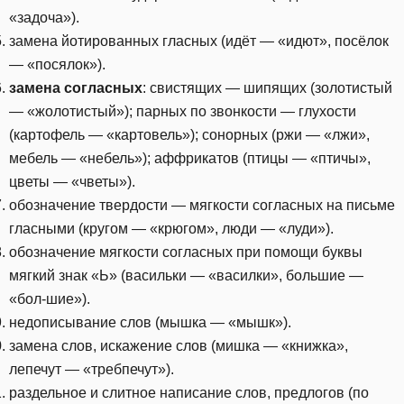
«задоча»).
замена йотированных гласных (идёт — «идют», посёлок
— «посялок»).
замена согласных
: свистящих — шипящих (золотистый
— «жолотистый»); парных по звонкости — глухости
(картофель — «картовель»); сонорных (ржи — «лжи»,
мебель — «небель»); аффрикатов (птицы — «птичы»,
цветы — «чветы»).
обозначение твердости — мягкости согласных на письме
гласными (кругом — «крюгом», люди — «луди»).
обозначение мягкости согласных при помощи буквы
мягкий знак «Ь» (васильки — «василки», большие —
«бол-шие»).
недописывание слов (мышка — «мышк»).
замена слов, искажение слов (мишка — «книжка»,
лепечут — «требпечут»).
раздельное и слитное написание слов, предлогов (по