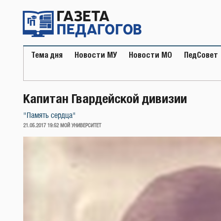
Перейти
к
содержимому
Тема дня
Новости МУ
Новости МО
ПедСовет
Капитан Гвардейской дивизии
"Память сердца"
ОПУБЛИКОВАНО
21.05.2017 19:52
МОЙ УНИВЕРСИТЕТ