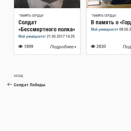
"ПАМЯТЬ СЕРДЦА"
"ПАМЯТЬ СЕРДЦА"
Солдат
В память о «Го
«Бессмертного полка»
Мой университет
08.05.
Мой университет
21.05.2017 14:25
1899
Подробнее
2830
Под
Навигация
Предыдущая
НАЗАД
по
запись:
Солдат Победы
записям