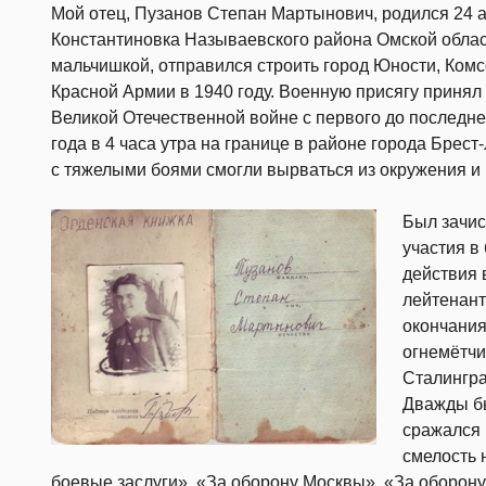
Мой отец, Пузанов Степан Мартынович, родился 24 а
Константиновка Называевского района Омской област
мальчишкой, отправился строить город Юности, Ком
Красной Армии в 1940 году. Военную присягу принял 
Великой Отечественной войне с первого до последн
года в 4 часа утра на границе в районе города Брес
с тяжелыми боями смогли вырваться из окружения и 
Был зачис
участия в
действия 
лейтенант
окончания
огнемётчи
Сталингра
Дважды бы
сражался 
смелость 
боевые заслуги», «За оборону Москвы», «За оборону