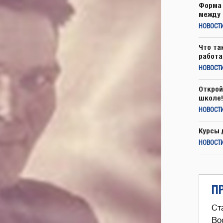
Форма 
между 
НОВОСТ
Что та
работа
НОВОСТИ
Открой
школе!
НОВОСТИ
Курсы 
НОВОСТИ
П
Ст
Во