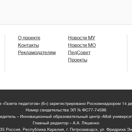
О проекте
Новости МУ
Контакты
Новости МО
Рекламодателям
ПедСовет
Проекты
 «Газета педагогов» (6+) зарегистрировано Роскомнадзором 14 д
Номер свидетельства ЭЛ № ФС77-74596
едитель – Инновационный образовательный центр «Мой универси
Главный редактор – А.А. Ляшенко
35 Россия, Республика Карелия, г. Петрозаводск, ул. Фридриха Эн