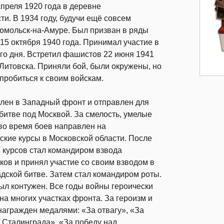
преля 1920 года в деревне
и. В 1934 году, будучи ещё совсем
сомольск-на-Амуре. Был призван в ряды
15 октября 1940 года. Принимал участие в
его дня. Встретил фашистов
22 июня 1941
т-Литовска. Приняли бой, были окружены, но
пробиться к своим войскам.
лен в Западный фронт и отправлен для
 битве под Москвой. За смелость, умелые
во время боев направлен на
ские курсы в Московской области. После
 курсов стал командиром взвода
ков и принял участие со своим взводом в
дской битве. Затем стал командиром роты.
л контужен. Все годы войны героически
на многих участках фронта. За героизм и
награжден медалями: «За отвагу», «За
 Сталинграда», «За победу над