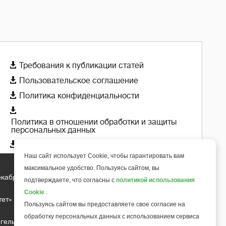

Требования к публикации статей

Пользовательское соглашение

Политика конфиденциальности

Политика в отношении обработки и защиты
персональных данных

Политика использования cookie-файлов
Наш сайт использует Cookie, чтобы гарантировать вам
максимальное удобство. Пользуясь сайтом, вы
екабря 2018 года
+
подтверждаете, что согласны с
политикой использования
6
Cookie
.
тет»
Пользуясь сайтом вы предоставляете свое согласие на
обработку персональных данных с использованием сервиса
гельса д.10, офис 211