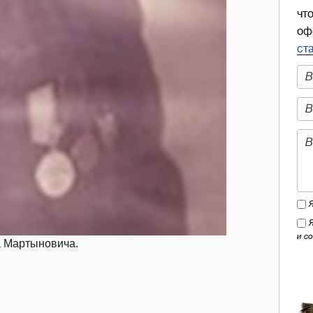
чт
оф
ст
и с
а Мартыновича.