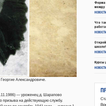
Форма 
между 
НОВОСТ
Что та
работа
НОВОСТИ
Открой
школе!
НОВОСТИ
Курсы 
НОВОСТИ
 Георгие Александровиче.
П
.11.1986)
—
уроженец д. Шарапово
Ст
 до призыва на действующую службу.
Во