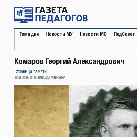
Перейти
к
содержимому
Тема дня
Новости МУ
Новости МО
ПедСовет
Комаров Георгий Александрович
Страница памяти
ОПУБЛИКОВАНО
10.05.2018 17:40
ЗИНАИДА УМРИХИНА