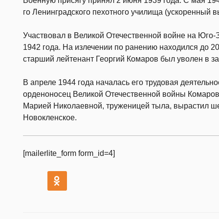
Военную присягу принял 2 июня 1939 года. С мая 194
го Ленинградского пехотного училища (ускоренный в
Участвовал в Великой Отечественной войне на Юго-
1942 года. На излечении по ранению находился до 2
cтарший лейтенант Георгий Комаров был уволен в з
В апреле 1944 года началась его трудовая деятельн
орденоносец Великой Отечественной войны Комаров
Марией Николаевной, труженицей тыла, вырастил ше
Новокленское.
[mailerlite_form form_id=4]