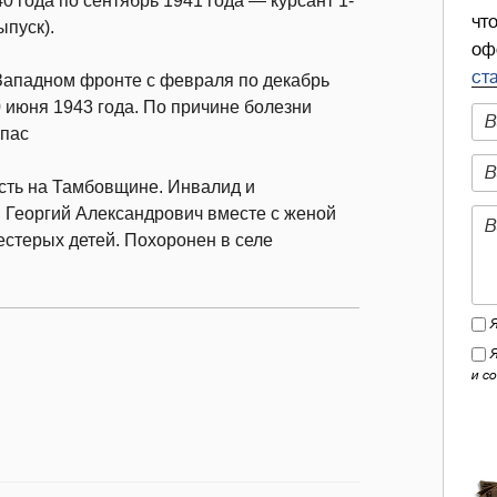
0 года по сентябрь 1941 года — курсант 1-
чт
ыпуск).
оф
ст
Западном фронте с февраля по декабрь
0 июня 1943 года. По причине болезни
апас
ость на Тамбовщине. Инвалид и
 Георгий Александрович вместе с женой
стерых детей. Похоронен в селе
и с