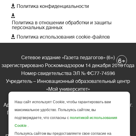

Политика конфиденциальности

Политика в отношении обработки и защиты
персональных данных

Политика использования cookie-файлов
Сетевое издание «Газета педагогов» (6+)
+
6
зарегистрировано Роскомнадзором 14 декабря 2018 года
Номер свидетельства ЭЛ № ФС77-74596
Учредитель – Инновационный образовательный центр
«Мой университет»
Главный редактор – А.А. Ляшенко
Наш сайт использует Cookie, чтобы гарантировать вам
Адрес редакции: 185035 Россия, Республика Карелия, г.
максимальное удобство. Пользуясь сайтом, вы
Петрозаводск, ул. Фридриха Энгельса д.10, офис 211
подтверждаете, что согласны с
политикой использования
Телефон редакции: +7 (499) 685-10-45
Cookie
.
E-mail: gazeta@edu-family.ru
Пользуясь сайтом вы предоставляете свое согласие на