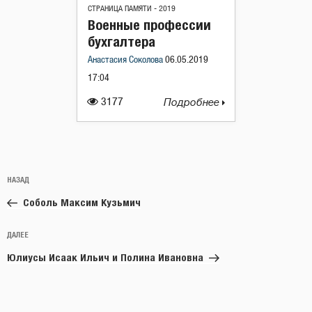
СТРАНИЦА ПАМЯТИ - 2019
Военные профессии
бухгалтера
Анастасия Соколова
06.05.2019
17:04
3177
Подробнее
Навигация
Предыдущая
НАЗАД
по
запись:
записям
Соболь Максим Кузьмич
Следующая
ДАЛЕЕ
запись
Юлиусы Исаак Ильич и Полина Ивановна