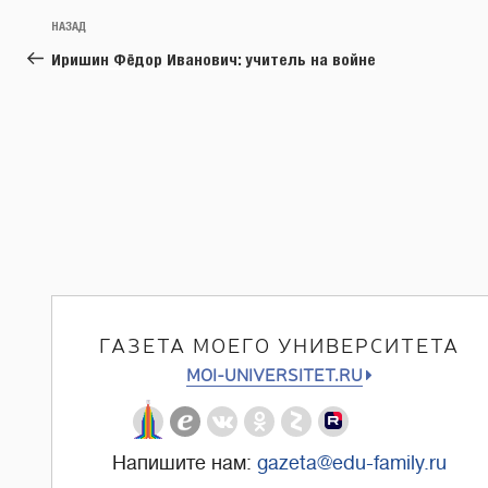
Навигация
Предыдущая
НАЗАД
по
запись:
Иришин Фёдор Иванович: учитель на войне
записям
ГАЗЕТА МОЕГО УНИВЕРСИТЕТА
MOI-UNIVERSITET.RU
Напишите нам:
gazeta@edu-family.ru