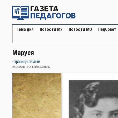
Перейти
к
содержимому
Тема дня
Новости МУ
Новости МО
ПедСовет
Маруся
Страница памяти
ОПУБЛИКОВАНО
28.04.2018 15:04
ЕЛЕНА КОЗЫРЬ