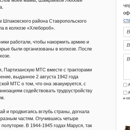
со слов моей мамы, Шамраевой Любови
чт
а.
оф
ст
ом Шпаковского района Ставропольского
ла в колхозе «Хлебороб».
озники работали, чтобы накормить армию и
торые были организованы в колхозе. После
хозе.
я, Партизанскую МТС вместе с тракторами
ение, выданное 2 августа 1942 года
ой МТС о том, что она эвакуируется, с
анизациям содействовать трудоустройству
м.
и с
й и продвигаясь вглубь страны, догнала
 разным частям. Отучившись четыре
полуторке. В 1944-1945 годах Маруся, так