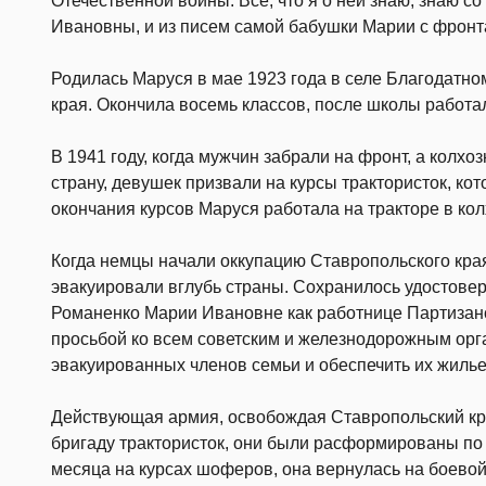
Отечественной войны. Все, что я о ней знаю, знаю 
Ивановны, и из писем самой бабушки Марии с фронт
Родилась Маруся в мае 1923 года в селе Благодатн
края. Окончила восемь классов, после школы работа
В 1941 году, когда мужчин забрали на фронт, а колх
страну, девушек призвали на курсы трактористок, ко
окончания курсов Маруся работала на тракторе в кол
Когда немцы начали оккупацию Ставропольского кра
эвакуировали вглубь страны. Сохранилось удостовер
Романенко Марии Ивановне как работнице Партизанск
просьбой ко всем советским и железнодорожным орг
эвакуированных членов семьи и обеспечить их жилье
Действующая армия, освобождая Ставропольский кра
бригаду трактористок, они были расформированы по
месяца на курсах шоферов, она вернулась на боевой 