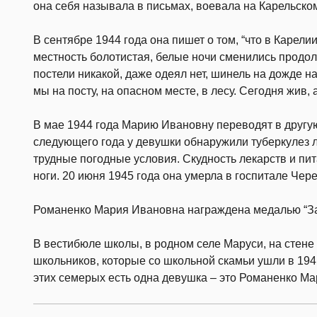
она себя называла в письмах, воевала на Карельско
В сентябре 1944 года она пишет о том, “что в Карели
местность болотистая, белые ночи сменились прод
постели никакой, даже одеял нет, шинель на дожде на
мы на посту, на опасном месте, в лесу. Сегодня жив, 
В мае 1944 года Марию Ивановну переводят в другую
следующего года у девушки обнаружили туберкулез л
трудные погодные условия. Скудность лекарств и пи
ноги. 20 июня 1945 года она умерла в госпитале Чер
Романенко Мария Ивановна награждена медалью “За
В вестибюле школы, в родном селе Маруси, на стен
школьников, которые со школьной скамьи ушли в 1941
этих семерых есть одна девушка – это Романенко М