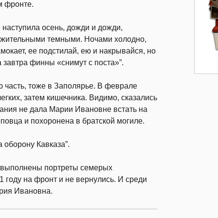
м фронте.
и наступила осень, дожди и дожди,
олжительными темными. Ночами холодно,
мокает, ее подстилай, ею и накрывайся, но
а завтра финны «снимут с поста»”.
 часть, тоже в Заполярье. В феврале
егких, затем кишечника. Видимо, сказались
тания не дала Марии Ивановне встать на
еповца и похоронена в братской могиле.
 оборону Кавказа”.
е выполнены портреты семерых
 году на фронт и не вернулись. И среди
ария Ивановна.