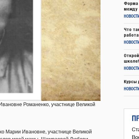
Форма 
между 
НОВОСТ
Что та
работа
НОВОСТИ
Открой
школе!
НОВОСТИ
Курсы 
НОВОСТИ
Ивановне Романенко, участнице Великой
П
Ст
нко Марии Ивановне, участнице Великой
Во