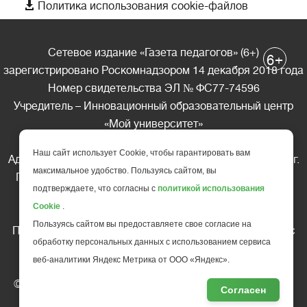

Политика использования cookie-файлов
Сетевое издание «Газета педагогов» (6+)
+
6
зарегистрировано Роскомнадзором 14 декабря 2018 года
Номер свидетельства ЭЛ № ФС77-74596
Учредитель – Инновационный образовательный центр
«Мой университет»
Главный редактор – А.А. Ляшенко
Наш сайт использует Cookie, чтобы гарантировать вам
Адрес редакции: 185035 Россия, Республика Карелия, г.
максимальное удобство. Пользуясь сайтом, вы
Петрозаводск, ул. Фридриха Энгельса д.10, офис 211
подтверждаете, что согласны с
политикой использования
Телефон редакции: +7 (499) 685-10-45
Cookie
.
E-mail: gazeta@edu-family.ru
Пользуясь сайтом вы предоставляете свое согласие на
Перепечатка материалов газеты допускается только c
обработку персональных данных с использованием сервиса
письменного разрешения редакции
веб-аналитики Яндекс Метрика от ООО «Яндекс».
Ссылка на «Газету педагогов» обязательна.
© АНО ДПО "Инновационный образовательный центр
Согласен
повышения квалификации и переподготовки "
Мой