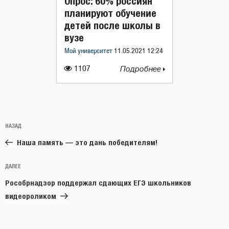
Опрос: 60% россиян
планируют обучение
детей после школы в
вузе
Мой университет
11.05.2021 12:24
1107
Подробнее
Навигация
Предыдущая
НАЗАД
по
запись:
записям
Наша память — это дань победителям!
Следующая
ДАЛЕЕ
запись
Рособрнадзор поддержал сдающих ЕГЭ школьников
видеороликом