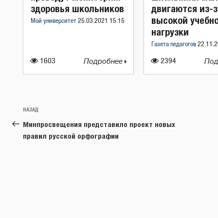
здоровья школьников
двигаются из-з
высокой учебн
Мой университет
25.03.2021 15:15
нагрузки
Газета педагогов
22.11.2
1603
Подробнее
2394
Под
Навигация
Предыдущая
НАЗАД
по
запись:
Минпросвещения представило проект новых
записям
правил русской орфографии