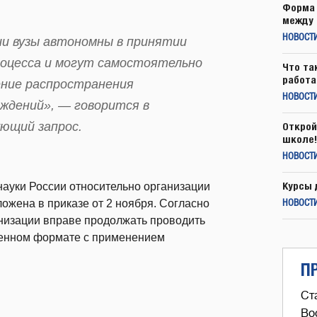
Форма 
между 
НОВОСТ
ии вузы автономны в принятии
роцесса и могут самостоятельно
Что та
работа
ение распространения
НОВОСТИ
еждений», — говорится в
ющий запрос.
Открой
школе!
НОВОСТИ
Курсы 
науки России относительно организации
ожена в приказе от 2 ноября. Согласно
НОВОСТИ
ганизации вправе продолжать проводить
ленном формате с применением
П
Ст
Во