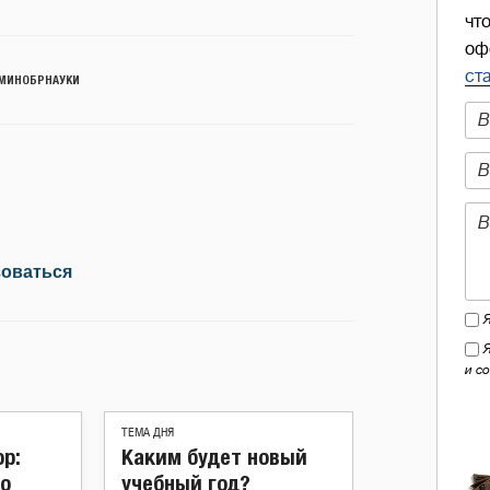
чт
оф
ст
МИНОБРНАУКИ
зоваться
и с
ТЕМА ДНЯ
р:
Каким будет новый
о
учебный год?