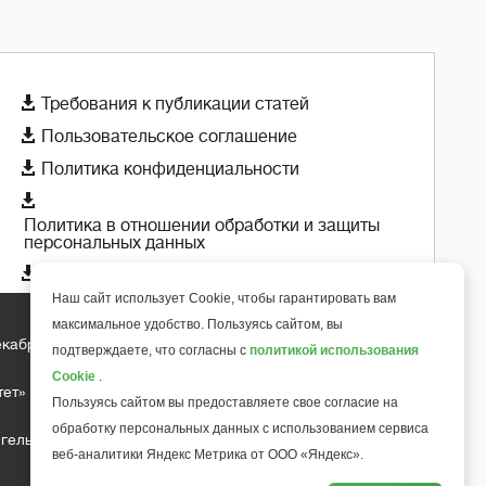

Требования к публикации статей

Пользовательское соглашение

Политика конфиденциальности

Политика в отношении обработки и защиты
персональных данных

Политика использования cookie-файлов
Наш сайт использует Cookie, чтобы гарантировать вам
максимальное удобство. Пользуясь сайтом, вы
екабря 2018 года
+
подтверждаете, что согласны с
политикой использования
6
Cookie
.
тет»
Пользуясь сайтом вы предоставляете свое согласие на
обработку персональных данных с использованием сервиса
гельса д.10, офис 211
веб-аналитики Яндекс Метрика от ООО «Яндекс».