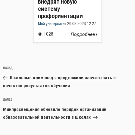
внедрят новую
систему
профориентации
Мой университет
29.03.2023 12:27
1028
Подробнее
Навигация
Предыдущая
НАЗАД
по
запись:
записям
Школьные олимпиады предложили засчитывать в
качестве результатов обучения
Следующая
ДАЛЕЕ
запись
Минпросвещения обновило порядок организации
образовательной деятельности в школах