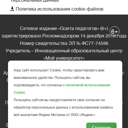
персональных данных

Политика использования cookie-файлов
Сетевое издание «Газета педагогов» (6+)
+
6
зарегистрировано Роскомнадзором 14 декабря 2018 года
Номер свидетельства ЭЛ № ФС77-74596
Учредитель – Инновационный образовательный центр
«Мой университет»
Главный редактор – А.А. Ляшенко
Наш сайт использует Cookie, чтобы гарантировать вам
Адрес редакции: 185035 Россия, Республика Карелия, г.
максимальное удобство. Пользуясь сайтом, вы
Петрозаводск, ул. Фридриха Энгельса д.10, офис 211
подтверждаете, что согласны с
политикой использования
Телефон редакции: +7 (499) 685-10-45
Cookie
.
E-mail: gazeta@edu-family.ru
Пользуясь сайтом вы предоставляете свое согласие на
Перепечатка материалов газеты допускается только c
обработку персональных данных с использованием сервиса
письменного разрешения редакции
веб-аналитики Яндекс Метрика от ООО «Яндекс».
Ссылка на «Газету педагогов» обязательна.
© АНО ДПО "Инновационный образовательный центр
Согласен