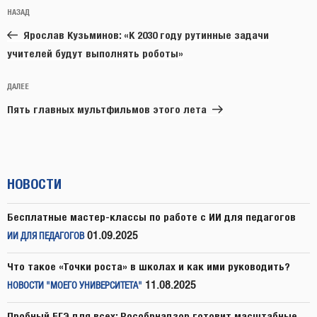
Навигация
Предыдущая
НАЗАД
по
запись:
записям
Ярослав Кузьминов: «К 2030 году рутинные задачи
учителей будут выполнять роботы»
Следующая
ДАЛЕЕ
запись
Пять главных мультфильмов этого лета
НОВОСТИ
Бесплатные мастер-классы по работе с ИИ для педагогов
01.09.2025
ИИ ДЛЯ ПЕДАГОГОВ
Что такое «Точки роста» в школах и как ими руководить?
11.08.2025
НОВОСТИ "МОЕГО УНИВЕРСИТЕТА"
Пробный ЕГЭ для всех: Рособрнадзор готовит масштабные