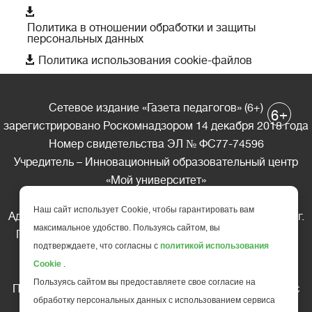

Политика в отношении обработки и защиты
персональных данных

Политика использования cookie-файлов
Сетевое издание «Газета педагогов» (6+)
+
6
зарегистрировано Роскомнадзором 14 декабря 2018 года
Номер свидетельства ЭЛ № ФС77-74596
Учредитель – Инновационный образовательный центр
«Мой университет»
Главный редактор – А.А. Ляшенко
Наш сайт использует Cookie, чтобы гарантировать вам
Адрес редакции: 185035 Россия, Республика Карелия, г.
максимальное удобство. Пользуясь сайтом, вы
Петрозаводск, ул. Фридриха Энгельса д.10, офис 211
подтверждаете, что согласны с
политикой использования
Телефон редакции: +7 (499) 685-10-45
Cookie
.
E-mail: gazeta@edu-family.ru
Пользуясь сайтом вы предоставляете свое согласие на
Перепечатка материалов газеты допускается только c
обработку персональных данных с использованием сервиса
письменного разрешения редакции