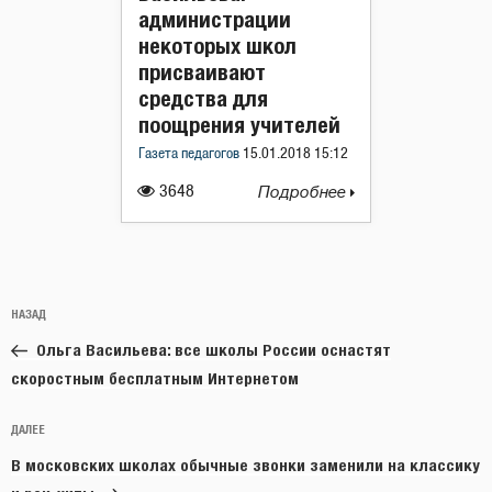
администрации
некоторых школ
присваивают
средства для
поощрения учителей
Газета педагогов
15.01.2018 15:12
3648
Подробнее
Навигация
Предыдущая
НАЗАД
по
запись:
записям
Ольга Васильева: все школы России оснастят
скоростным бесплатным Интернетом
Следующая
ДАЛЕЕ
запись
В московских школах обычные звонки заменили на классику