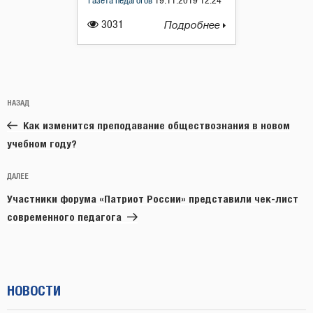
Газета педагогов
19.11.2019 12:24
3031
Подробнее
Навигация
Предыдущая
НАЗАД
по
запись:
записям
Как изменится преподавание обществознания в новом
учебном году?
Следующая
ДАЛЕЕ
запись
Участники форума «Патриот России» представили чек-лист
современного педагога
НОВОСТИ