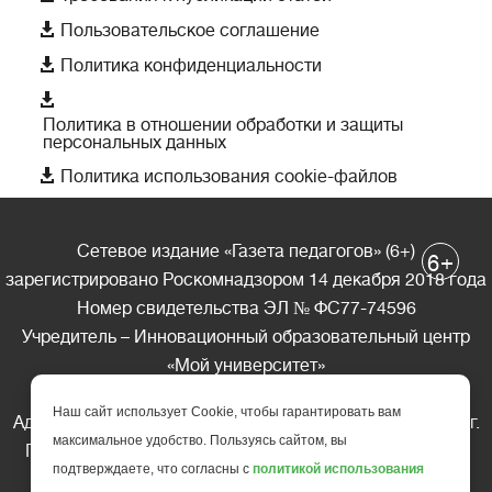

Пользовательское соглашение

Политика конфиденциальности

Политика в отношении обработки и защиты
персональных данных

Политика использования cookie-файлов
Сетевое издание «Газета педагогов» (6+)
+
6
зарегистрировано Роскомнадзором 14 декабря 2018 года
Номер свидетельства ЭЛ № ФС77-74596
Учредитель – Инновационный образовательный центр
«Мой университет»
Главный редактор – А.А. Ляшенко
Наш сайт использует Cookie, чтобы гарантировать вам
Адрес редакции: 185035 Россия, Республика Карелия, г.
максимальное удобство. Пользуясь сайтом, вы
Петрозаводск, ул. Фридриха Энгельса д.10, офис 211
подтверждаете, что согласны с
политикой использования
Телефон редакции: +7 (499) 685-10-45