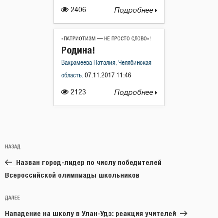
2406
Подробнее
«ПАТРИОТИЗМ — НЕ ПРОСТО СЛОВО»!
Родина!
Вахрамеева Наталия, Челябинская
область.
07.11.2017 11:46
2123
Подробнее
Навигация
Предыдущая
НАЗАД
по
запись:
записям
Назван город-лидер по числу победителей
Всероссийской олимпиады школьников
Следующая
ДАЛЕЕ
запись
Нападение на школу в Улан-Удэ: реакция учителей