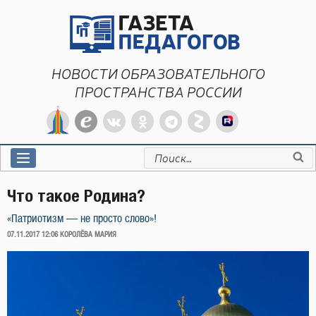
Перейти
к
содержимому
НОВОСТИ ОБРАЗОВАТЕЛЬНОГО
ПРОСТРАНСТВА РОССИИ
Искать:
Что такое Родина?
«Патриотизм — не просто слово»!
ОПУБЛИКОВАНО
07.11.2017 12:06
КОРОЛЁВА МАРИЯ