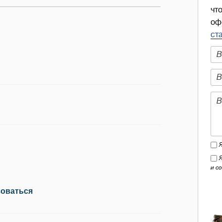
чт
оф
ст
и с
зоваться