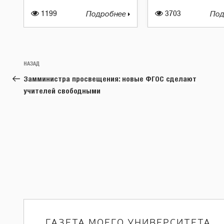
1199
Подробнее
3703
Под
Навигация
Предыдущая
НАЗАД
по
запись:
Замминистра просвещения: новые ФГОС сделают
записям
учителей свободными
ГАЗЕТА МОЕГО УНИВЕРСИТЕТА