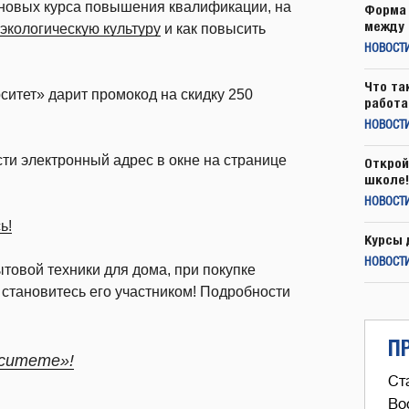
новых курса повышения квалификации, на
Форма 
между 
экологическую культуру
и как повысить
НОВОСТ
Что та
ситет» дарит промокод на скидку 250
работа
НОВОСТИ
ти электронный адрес в окне на странице
Открой
школе!
НОВОСТИ
ь!
Курсы 
НОВОСТИ
товой техники для дома, при покупке
 становитесь его участником! Подробности
П
рситете»!
Ст
Во