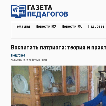
Перейти
к
содержимому
Тема дня
Новости МУ
Новости МО
ПедСовет
Воспитать патриота: теория и прак
ПедСовет
ОПУБЛИКОВАНО
15.05.2017 21:31
МОЙ УНИВЕРСИТЕТ