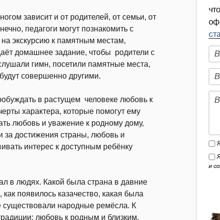
чт
огом зависит и от родителей, от семьи, от
оф
нечно, педагоги могут познакомить с
ст
ь на экскурсию к памятным местам,
даёт домашнее задание, чтобы родители с
слушали гимн, посетили памятные места,
 будут совершенно другими.
пробуждать в растущем человеке любовь к
черты характера, которые помогут ему
ть любовь и уважение к родному дому,
ти за достижения страны, любовь и
вивать интерес к доступным ребёнку
и с
л в людях. Какой была страна в давние
, как появилось казачество, какая была
е существовали народные ремёсла. К
радиции: любовь к родным и близким,