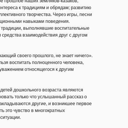
ое прошлое наших земляков-казаков,
интереса к традициям и обрядам; развитию
ллективного творчества. Через игры, песни
диционными навыками поведения.
 традиции, выполнявшие воспитательные
и средства взаимодействия друг с другом
нающий своего прошлого, не знает ничего».
льзя воспитать полноценного человека,
с уважением относящегося к другим
 детей дошкольного возраста являются
новать только что услышанный рассказ о
 накладываются другие, и возникшее первое
ть это чувство в многократных
ситуации.