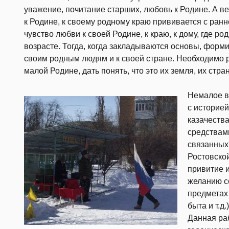
уважение, почитание старших, любовь к Родине. А в
к Родине, к своему родному краю прививается с ранн
чувство любви к своей Родине, к краю, к дому, где р
возрасте. Тогда, когда закладываются основы, форм
своим родным людям и к своей стране. Необходимо р
малой Родине, дать понять, что это их земля, их стран
Немалое в
с историей
казачества
средствам
связанных
Ростовско
привитие и
желанию с
предметах
быта и т.д
Данная раб