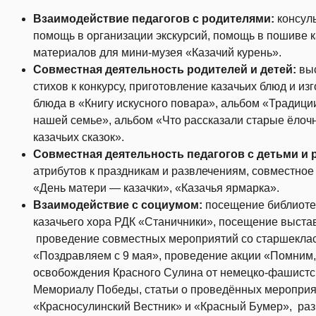
Взаимодействие педагогов с родителями:
консул
помощь в организации экскурсий, помощь в пошиве к
материалов для мини-музея «Казачий курень».
Совместная деятельность родителей и детей:
вы
стихов к конкурсу, приготовление казачьих блюд и и
блюда в «Книгу искусного повара», альбом «Традици
нашей семье», альбом «Что рассказали старые ёлоч
казачьих сказок».
Совместная деятельность педагогов с детьми и
атрибутов к праздникам и развлечениям, совместное
«День матери — казачки», «Казачья ярмарка».
Взаимодействие с социумом:
посещение библиотек
казачьего хора РДК «Станичники», посещение выстав
проведение совместных мероприятий со старшеклас
«Поздравляем с 9 мая», проведение акции «Помним, 
освобождения Красного Сулина от немецко-фашистск
Мемориалу Победы, статьи о проведённых мероприя
«Красносулинский Вестник» и «Красный Бумер», раз