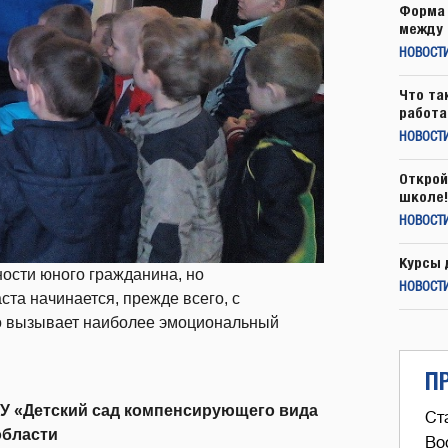
Форма 
между 
НОВОСТ
Что та
работа
НОВОСТИ
Открой
школе!
НОВОСТИ
Курсы 
ности юного гражданина, но
НОВОСТИ
та начинается, прежде всего, с
что вызывает наиболее эмоциональный
П
У «Детский сад компенсирующего вида
Ст
области
Во