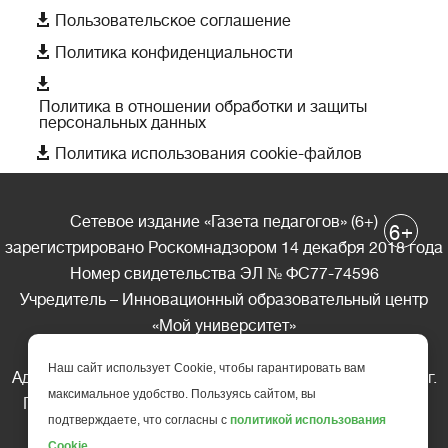

Пользовательское соглашение

Политика конфиденциальности

Политика в отношении обработки и защиты
персональных данных

Политика использования cookie-файлов
Сетевое издание «Газета педагогов» (6+)
+
6
зарегистрировано Роскомнадзором 14 декабря 2018 года
Номер свидетельства ЭЛ № ФС77-74596
Учредитель – Инновационный образовательный центр
«Мой университет»
Главный редактор – А.А. Ляшенко
Наш сайт использует Cookie, чтобы гарантировать вам
Адрес редакции: 185035 Россия, Республика Карелия, г.
максимальное удобство. Пользуясь сайтом, вы
Петрозаводск, ул. Фридриха Энгельса д.10, офис 211
подтверждаете, что согласны с
политикой использования
Телефон редакции: +7 (499) 685-10-45
Cookie
.