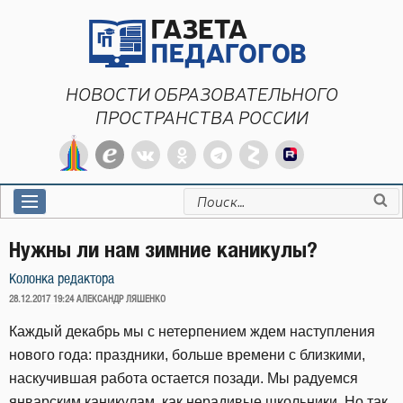
Перейти
к
содержимому
НОВОСТИ ОБРАЗОВАТЕЛЬНОГО
ПРОСТРАНСТВА РОССИИ
Искать:
Нужны ли нам зимние каникулы?
Колонка редактора
ОПУБЛИКОВАНО
28.12.2017 19:24
АЛЕКСАНДР ЛЯШЕНКО
Каждый декабрь мы с нетерпением ждем наступления
нового года: праздники, больше времени с близкими,
наскучившая работа остается позади. Мы радуемся
январским каникулам, как нерадивые школьники. Но так