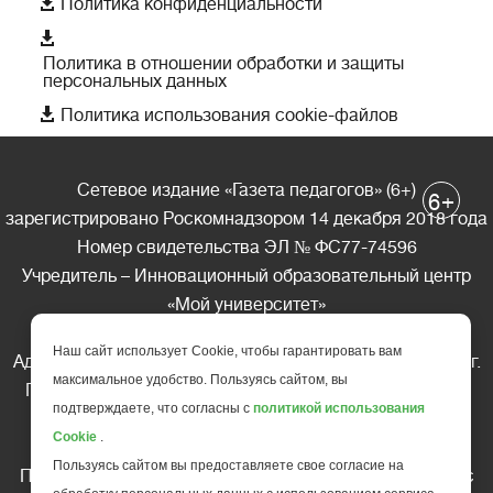

Политика конфиденциальности

Политика в отношении обработки и защиты
персональных данных

Политика использования cookie-файлов
Сетевое издание «Газета педагогов» (6+)
+
6
зарегистрировано Роскомнадзором 14 декабря 2018 года
Номер свидетельства ЭЛ № ФС77-74596
Учредитель – Инновационный образовательный центр
«Мой университет»
Главный редактор – А.А. Ляшенко
Наш сайт использует Cookie, чтобы гарантировать вам
Адрес редакции: 185035 Россия, Республика Карелия, г.
максимальное удобство. Пользуясь сайтом, вы
Петрозаводск, ул. Фридриха Энгельса д.10, офис 211
подтверждаете, что согласны с
политикой использования
Телефон редакции: +7 (499) 685-10-45
Cookie
.
E-mail: gazeta@edu-family.ru
Пользуясь сайтом вы предоставляете свое согласие на
Перепечатка материалов газеты допускается только c