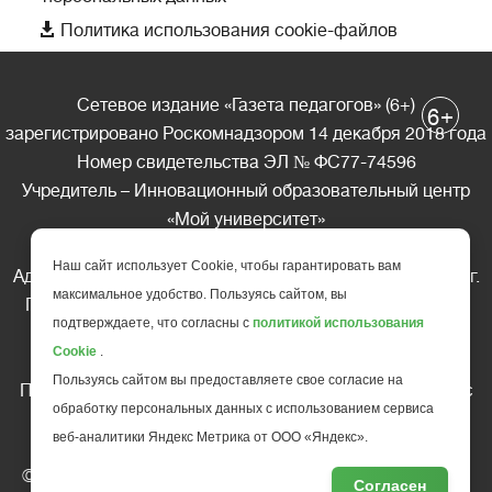

Политика использования cookie-файлов
Сетевое издание «Газета педагогов» (6+)
+
6
зарегистрировано Роскомнадзором 14 декабря 2018 года
Номер свидетельства ЭЛ № ФС77-74596
Учредитель – Инновационный образовательный центр
«Мой университет»
Главный редактор – А.А. Ляшенко
Наш сайт использует Cookie, чтобы гарантировать вам
Адрес редакции: 185035 Россия, Республика Карелия, г.
максимальное удобство. Пользуясь сайтом, вы
Петрозаводск, ул. Фридриха Энгельса д.10, офис 211
подтверждаете, что согласны с
политикой использования
Телефон редакции: +7 (499) 685-10-45
Cookie
.
E-mail: gazeta@edu-family.ru
Пользуясь сайтом вы предоставляете свое согласие на
Перепечатка материалов газеты допускается только c
обработку персональных данных с использованием сервиса
письменного разрешения редакции
веб-аналитики Яндекс Метрика от ООО «Яндекс».
Ссылка на «Газету педагогов» обязательна.
© АНО ДПО "Инновационный образовательный центр
Согласен