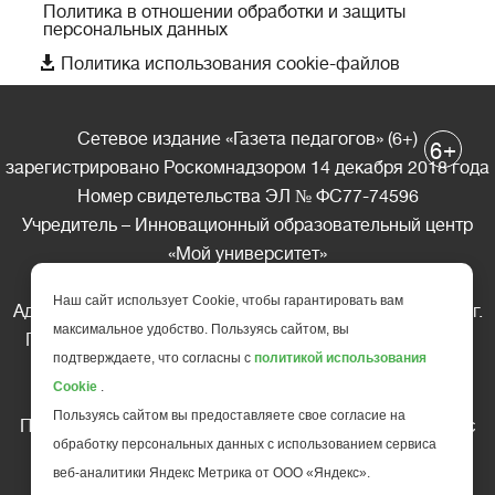
Политика в отношении обработки и защиты
персональных данных

Политика использования cookie-файлов
Сетевое издание «Газета педагогов» (6+)
+
6
зарегистрировано Роскомнадзором 14 декабря 2018 года
Номер свидетельства ЭЛ № ФС77-74596
Учредитель – Инновационный образовательный центр
«Мой университет»
Главный редактор – А.А. Ляшенко
Наш сайт использует Cookie, чтобы гарантировать вам
Адрес редакции: 185035 Россия, Республика Карелия, г.
максимальное удобство. Пользуясь сайтом, вы
Петрозаводск, ул. Фридриха Энгельса д.10, офис 211
подтверждаете, что согласны с
политикой использования
Телефон редакции: +7 (499) 685-10-45
Cookie
.
E-mail: gazeta@edu-family.ru
Пользуясь сайтом вы предоставляете свое согласие на
Перепечатка материалов газеты допускается только c
обработку персональных данных с использованием сервиса
письменного разрешения редакции
веб-аналитики Яндекс Метрика от ООО «Яндекс».
Ссылка на «Газету педагогов» обязательна.