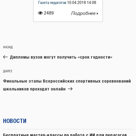
Газета педагогов
10.04.2019 14:08
2489
Подробнее
Навигация
Предыдущая
НАЗАД
по
запись:
записям
Дипломы вузов могут получить «срок годности»
Следующая
ДАЛЕЕ
запись
Финальные этапы Всероссийских спортивных соревнований
школьников проходят онлайн
НОВОСТИ
Бесплатные мастер-классы по работе с ИИ для педагогов