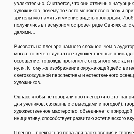
увлекательно. Считается, что они отличные натурщик
художников, почему-то часто меняют свою позу и при
зрительную память и умение видеть пропорции. Изо
получились в пасмурном острове-граде Свияжске, с
далями…
Рисовать на пленэре намного сложнее, чем в аудито
могла, то ветер сдувал все художественные принадле
освещение, то дождь прогонял с открытого места, и 
нуля. К тому же изображение окружающей действител
световоздушной перспективы и естественного освеще
художников.
Однако чтобы не говорили про пленэр (что это, напр
для учеников, связанные с выездами и погодой), тв
художественное мастерство, объединяет с природой 
инициативу, способствует развитию эстетического вку
Пленэр – прекрасная пора для вдохновения и творче