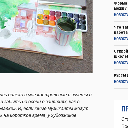
Форма 
между 
НОВОСТ
Что та
работа
НОВОСТИ
Открой
школе!
НОВОСТИ
Курсы 
НОВОСТИ
ись далеко в мае контрольные и зачеты и
 забыть до осени о занятиях, как в
П
овалке». И, если юные музыканты могут
 на короткое время, у художников
Ст
Во