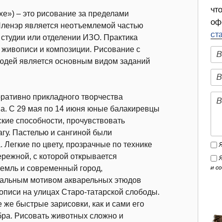
чт
хе») – это рисование за пределами
оф
Пленэр является неотъемлемой частью
ст
 студии или отделении ИЗО. Практика
 живописи и композиции. Рисование с
людей является основным видом заданий
оративно прикладного творчества
ва. С 29 мая по 14 июня юные балакиревцы
кие способности, прочувствовать
агу. Пастелью и сангиной были
 Легкие по цвету, прозрачные по технике
режной, с которой открывается
и с
ремль и современный город,
ральным мотивом акварельных этюдов
писи на улицах Старо-татарской слободы.
 же быстрые зарисовки, как и сами его
ебра. Рисовать животных сложно и