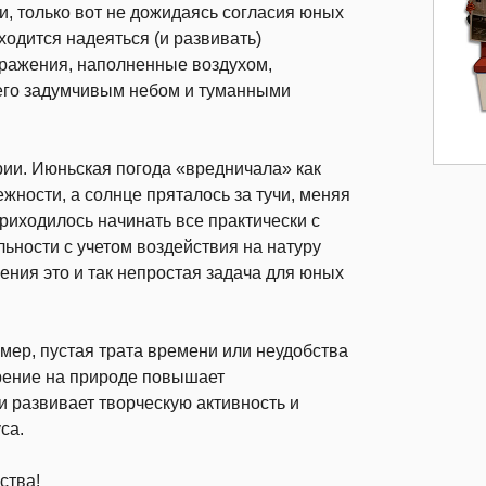
и, только вот не дожидаясь согласия юных
ходится надеяться (и развивать)
бражения, наполненные воздухом,
 его задумчивым небом и туманными
рии. Июньская погода «вредничала» как
жности, а солнце пряталось за тучи, меняя
приходилось начинать все практически с
ьности с учетом воздействия на натуру
ния это и так непростая задача для юных
имер, пустая трата времени или неудобства
орение на природе повышает
и развивает творческую активность и
са.
ства!