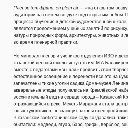
Пленэр (от франц. en plein
air — «на открытом возду
аудитории на свежем воздухе под открытым небом. 
процесса обучения в детской художественной школе,
является продолжением учебных занятий по рисунку,
натуры природных форм, архитектуры, животных и 
во время пленэрной практики.
Не миновал пленэр и учеников отделения ИЗО и дек
казанской детской школы искусств им. М.А.Балакире
вместе с педагогами «вышли» проявить свои творчес
естественное освещение и перенести все это на бум
запечатлены тихие уголки садика Дома-музея Ленина.
акварельные этюды получались на Кремлёвской набе
восхитительный вид на сердце города – Казанский К
отражающийся в реке. Мечеть Марджани стала цент
юных художников, познающих законы пленэрной живо
В казанском зооботаническом саду создавались такие
обитатели: медведи, ягуар, барс, грифы, верблюд, з