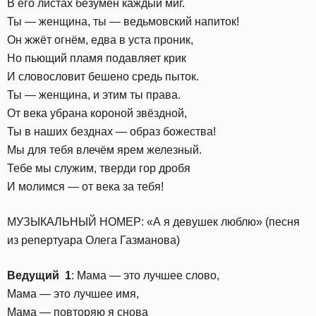
В его листах безумен каждый миг.
Ты — женщина, ты — ведьмовский напиток!
Он жжёт огнём, едва в уста проник,
Но пьющий пламя подавляет крик
И словословит бешено средь пыток.
Ты — женщина, и этим ты права.
От века убрана короной звёздной,
Ты в наших безднах — образ божества!
Мы для тебя влечём ярем железный.
Тебе мы служим, тверди гор дробя
И молимся — от века за тебя!
МУЗЫКАЛЬНЫЙ НОМЕР: «А я девушек люблю» (песня
из репертуара Олега Газманова)
Ведущий 1
: Мама — это лучшее слово,
Мама — это лучшее имя,
Мама — повторяю я снова