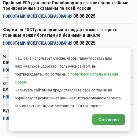
Пробный ЕГЭ для всех: Рособрнадзор готовит масштабные
тренировочные экзамены по всей России
08.08.2025
НОВОСТИ МИНИСТЕРСТВА ОБРАЗОВАНИЯ
Форма по ГОСТу: как единый стандарт может стереть
границы между богатыми и бедными в школе
08.08.2025
НОВОСТИ МИНИСТЕРСТВА ОБРАЗОВАНИЯ
Что такое Цифровая образовательная среда и как с ней
Наш сайт использует Cookie, чтобы гарантировать вам
работать педагогам?
максимальное удобство. Пользуясь сайтом, вы
08.08.2025
НОВОСТИ "МОЕГО УНИВЕРСИТЕТА"
подтверждаете, что согласны с
политикой использования
Cookie
.
Откройте новые горизонты исследовательской
деятельности в школе!
Пользуясь сайтом вы предоставляете свое согласие на
07.08.2025
НОВОСТИ "МОЕГО УНИВЕРСИТЕТА"
обработку персональных данных с использованием сервиса
веб-аналитики Яндекс Метрика от ООО «Яндекс».
Курсы для педагогов всего за 699 рублей до конца лета
06.08.2025
НОВОСТИ "МОЕГО УНИВЕРСИТЕТА"
Согласен