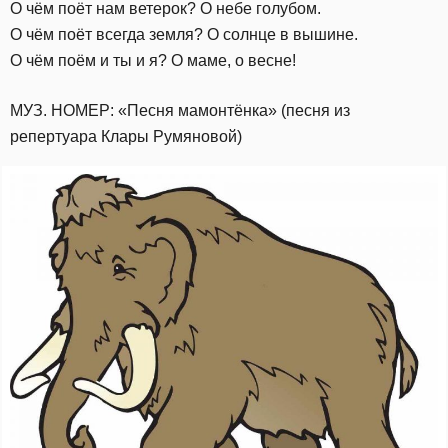
О чём поёт нам ветерок? О небе голубом.
О чём поёт всегда земля? О солнце в вышине.
О чём поём и ты и я? О маме, о весне!
МУЗ. НОМЕР: «Песня мамонтёнка» (песня из
репертуара Клары Румяновой)