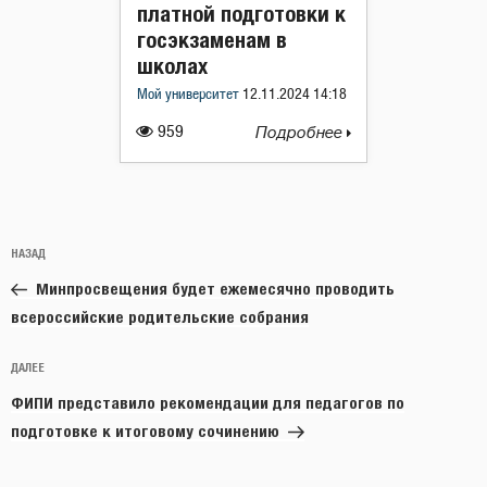
платной подготовки к
госэкзаменам в
школах
Мой университет
12.11.2024 14:18
959
Подробнее
Навигация
Предыдущая
НАЗАД
по
запись:
записям
Минпросвещения будет ежемесячно проводить
всероссийские родительские собрания
Следующая
ДАЛЕЕ
запись
ФИПИ представило рекомендации для педагогов по
подготовке к итоговому сочинению