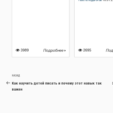
Газета педагогов
16.01.2
3989
Подробнее
2695
Под
Навигация
Предыдущая
НАЗАД
по
запись:
Как научить детей писать и почему этот навык так
записям
важен