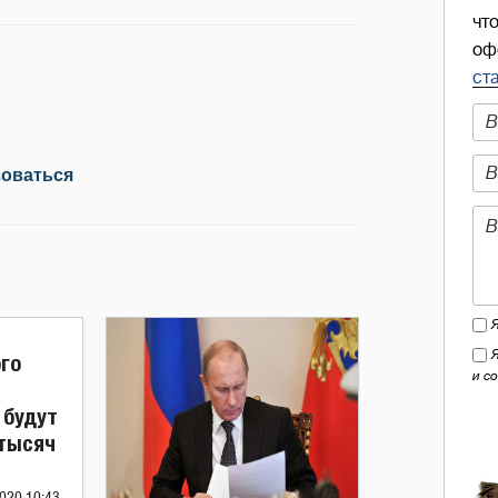
чт
оф
ст
зоваться
ого
и с
 будут
 тысяч