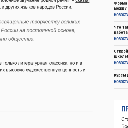
талонное звучание родной речи», –
сказал
Форма 
 и других языков народов России.
между 
НОВОСТ
освященные творчеству великих
Что та
 России на постоянной основе,
работа
зни общества.
НОВОСТИ
Открой
школе!
только литературная классика, но и в
НОВОСТИ
их высокую художественную ценность и
Курсы 
НОВОСТИ
П
Ст
Во