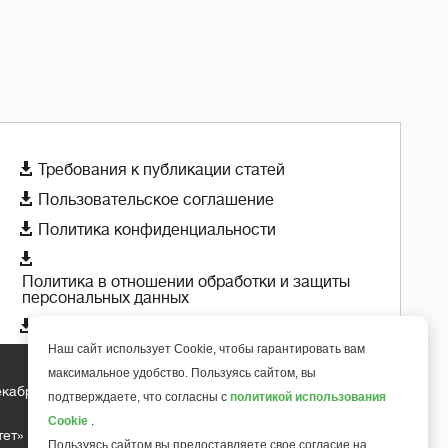

Требования к публикации статей

Пользовательское соглашение

Политика конфиденциальности

Политика в отношении обработки и защиты
персональных данных

Политика использования cookie-файлов
Наш сайт использует Cookie, чтобы гарантировать вам
максимальное удобство. Пользуясь сайтом, вы
екабря 2018 года
+
подтверждаете, что согласны с
политикой использования
6
Cookie
.
тет»
Пользуясь сайтом вы предоставляете свое согласие на